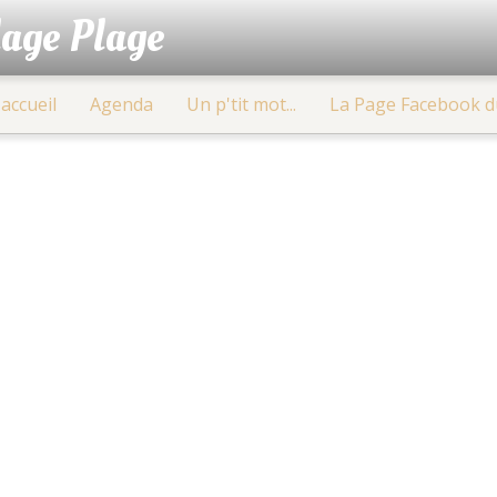
lage Plage
accueil
Agenda
Un p'tit mot...
La Page Facebook d