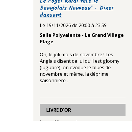
Le Foyer Rural fête le
Beaujolais Nouveau* - Diner
dansant
Le 19/11/2026
de 20:00
à 23:59
Salle Polyvalente - Le Grand Village
Plage
Oh, le joli mois de novembre ! Les
Anglais disent de lui qu’il est gloomy
(lugubre), on évoque le blues de
novembre et même, la déprime
saisonnière ...
LIVRE D'OR
Laura Manusset
Le 12/12/2025