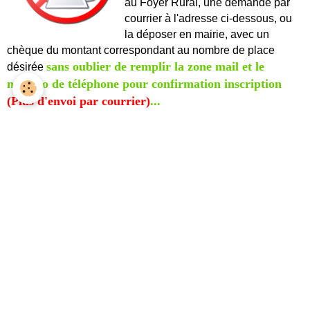
au Foyer Rural, une demande par
courrier à l'adresse ci-dessous, ou
la déposer en mairie, avec un
chèque du montant correspondant au nombre de place
sans oublier de remplir la zone mail et le
désirée
numéro de téléphone pour confirmation inscription
(Plus d'envoi par courrier)
...
Foyer Rural Le Grand Village Plage
Mairie, 3 bd de la Plage
17370 LE GRAND VILLAGE PLAGE
Renseignements et inscription : 06 81 36 22 11
https://www.foyerrurallegrandvillageplage.fr/
Chemin de la Soulasserie, 17370 Saint-Trojan-les-bains /
Le Grand Village Plage