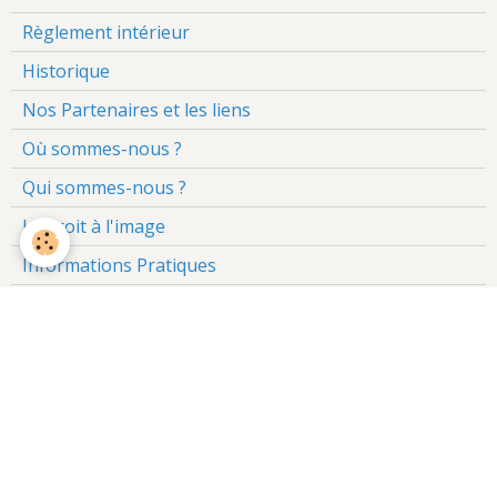
Règlement intérieur
Historique
Nos Partenaires et les liens
Où sommes-nous ?
Qui sommes-nous ?
Le droit à l'image
Informations Pratiques
L'heure civique
Les Amis du Père Noël
ÉVÈNEMENTS À VENIR
Soirée des Ventres Faims - Port des Salines
Le 12/08/2026
de 18:30
à 23:59