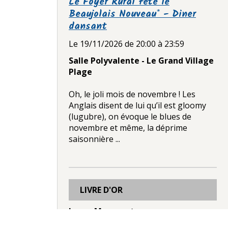
Le Foyer Rural fête le
Beaujolais Nouveau* - Diner
dansant
Le 19/11/2026
de 20:00
à 23:59
Salle Polyvalente - Le Grand Village
Plage
Oh, le joli mois de novembre ! Les
Anglais disent de lui qu’il est gloomy
(lugubre), on évoque le blues de
novembre et même, la déprime
saisonnière ...
LIVRE D'OR
Laura Manusset
Le 12/12/2025