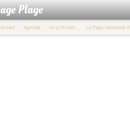
lage Plage
accueil
Agenda
Un p'tit mot...
La Page Facebook d