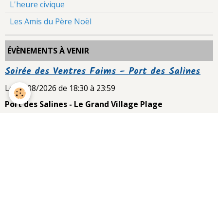
L'heure civique
Les Amis du Père Noël
ÉVÈNEMENTS À VENIR
Soirée des Ventres Faims - Port des Salines
Le 12/08/2026
de 18:30
à 23:59
Port des Salines - Le Grand Village Plage
Le Foyer Rural de Le Grand Village Plage vous invite à
son églade sur le site du Port des Salines. Coordonnées
GPS, latitude et longitude : 45.862048, ...
Le Foyer Rural fête le Beaujolais Nouveau* -
Diner dansant
Le 19/11/2026
de 20:00
à 23:59
Salle Polyvalente - Le Grand Village Plage