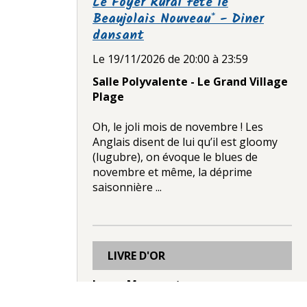
Le Foyer Rural fête le
Beaujolais Nouveau* - Diner
dansant
Le 19/11/2026
de 20:00
à 23:59
Salle Polyvalente - Le Grand Village
Plage
Oh, le joli mois de novembre ! Les
Anglais disent de lui qu’il est gloomy
(lugubre), on évoque le blues de
novembre et même, la déprime
saisonnière ...
LIVRE D'OR
Laura Manusset
Le 12/12/2025