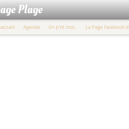
lage Plage
accueil
Agenda
Un p'tit mot...
La Page Facebook d