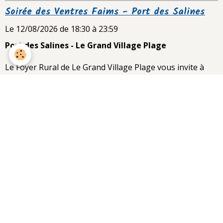
Soirée des Ventres Faims - Port des Salines
Le 12/08/2026
de 18:30
à 23:59
Port des Salines - Le Grand Village Plage
Le Foyer Rural de Le Grand Village Plage vous invite à
son églade sur le site du Port des Salines. Coordonnées
GPS, latitude et longitude : 45.862048, ...
Le Foyer Rural fête le Beaujolais Nouveau* -
Diner dansant
Le 19/11/2026
de 20:00
à 23:59
Salle Polyvalente - Le Grand Village Plage
Oh, le joli mois de novembre ! Les Anglais disent de lui
qu’il est gloomy (lugubre), on évoque le blues de
novembre et même, la déprime saisonnière ...