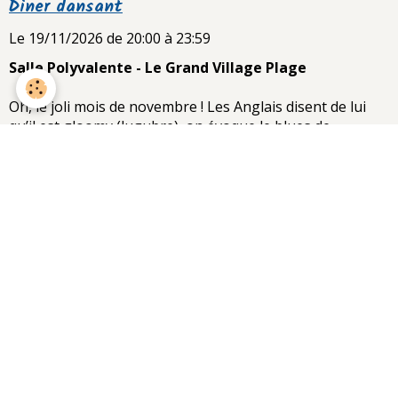
Diner dansant
Le 19/11/2026
de 20:00
à 23:59
Salle Polyvalente - Le Grand Village Plage
Oh, le joli mois de novembre ! Les Anglais disent de lui
qu’il est gloomy (lugubre), on évoque le blues de
novembre et même, la déprime saisonnière ...
LIVRE D'OR
Laura Manusset
Le 12/12/2025
Hohoho! A Noël Il y a les lutins farceurs ,les lutins qui
emballent les cadeaux et les lutins qui décorent ...
TOUS LES MESSAGES
LE GRENIER À PHOTOS