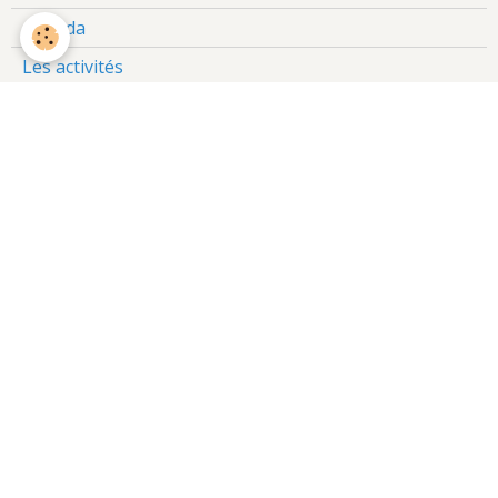
Agenda
Les activités
Pourquoi adhérer au Foyer ?
L'administration
Les statuts
Règlement intérieur
Historique
Nos Partenaires et les liens
Où sommes-nous ?
Qui sommes-nous ?
Le droit à l'image
Informations Pratiques
L'heure civique