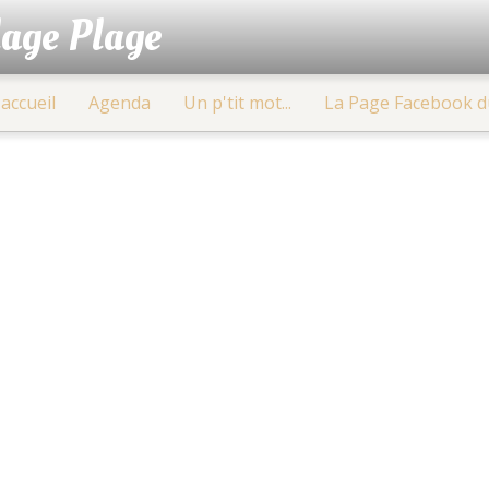
lage Plage
accueil
Agenda
Un p'tit mot...
La Page Facebook d