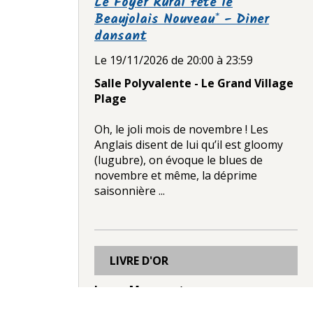
Le Foyer Rural fête le
Beaujolais Nouveau* - Diner
dansant
Le 19/11/2026
de 20:00
à 23:59
Salle Polyvalente - Le Grand Village
Plage
Oh, le joli mois de novembre ! Les
Anglais disent de lui qu’il est gloomy
(lugubre), on évoque le blues de
novembre et même, la déprime
saisonnière ...
LIVRE D'OR
Laura Manusset
Le 12/12/2025