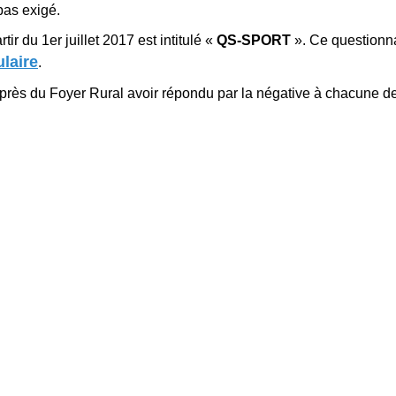
pas exigé.
r du 1er juillet 2017 est intitulé «
QS-SPORT
». Ce questionna
laire
.
 auprès du Foyer Rural avoir répondu par la négative à chacune d