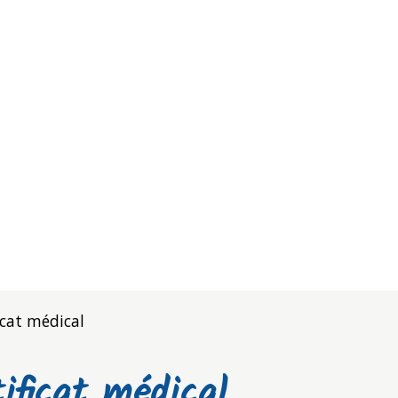
icat médical
ificat médical